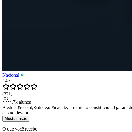
Nacional
4.67
(321)
4.7k alunos
A educa&ccedil;&atilde;o &eacute; um direito constitucional garantido
ensino devem...
Mostrar mais
O que você recebe