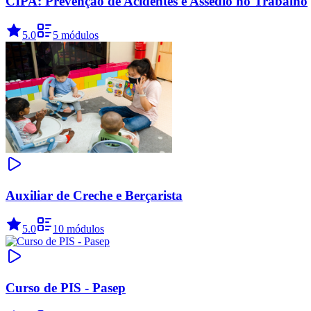
CIPA: Prevenção de Acidentes e Assédio no Trabalho
5.0
5 módulos
Auxiliar de Creche e Berçarista
5.0
10 módulos
Curso de PIS - Pasep