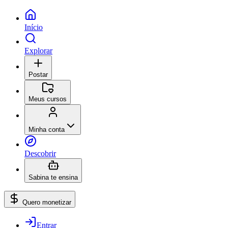
Início
Explorar
Postar
Meus cursos
Minha conta
Descobrir
Sabina te ensina
Quero monetizar
Entrar