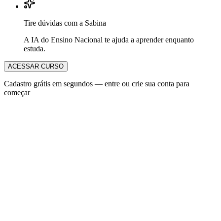
Tire dúvidas com a Sabina
A IA do Ensino Nacional te ajuda a aprender enquanto
estuda.
ACESSAR CURSO
Cadastro grátis em segundos — entre ou crie sua conta para
começar