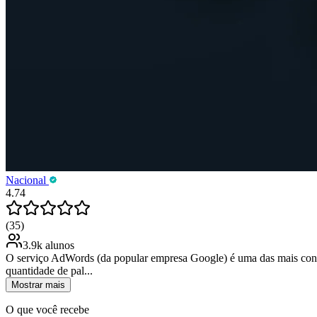
Nacional
4.74
(35)
3.9k alunos
O serviço AdWords (da popular empresa Google) é uma das mais conhec
quantidade de pal...
Mostrar mais
O que você recebe