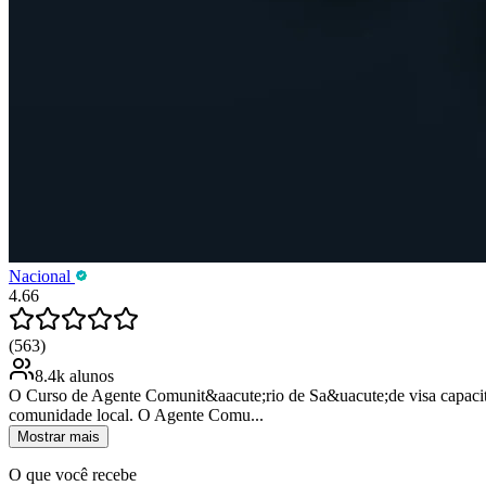
Nacional
4.66
(563)
8.4k alunos
O Curso de Agente Comunit&aacute;rio de Sa&uacute;de visa capacita
comunidade local. O Agente Comu...
Mostrar mais
O que você recebe