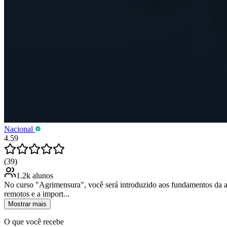
Nacional
4.59
(39)
1.2k alunos
No curso "Agrimensura", você será introduzido aos fundamentos da ag
remotos e a import...
Mostrar mais
O que você recebe