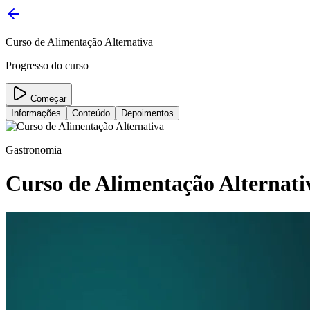
Curso de Alimentação Alternativa
Progresso do curso
Começar
Informações
Conteúdo
Depoimentos
Gastronomia
Curso de Alimentação Alternati