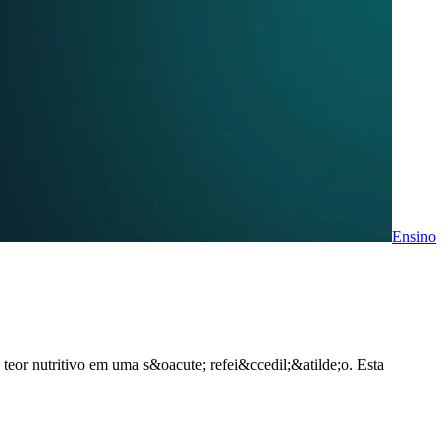
Ensino
teor nutritivo em uma s&oacute; refei&ccedil;&atilde;o. Esta