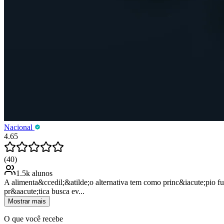
Nacional
4.65
(40)
1.5k alunos
A alimenta&ccedil;&atilde;o alternativa tem como princ&iacute;pio f
pr&aacute;tica busca ev...
Mostrar mais
O que você recebe