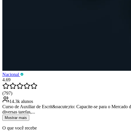
Nacional
4.69
(797)
14.3k alunos
Curso de Auxiliar de Escrit&oacute;rio: Capacite-se para o Mercado
diversas tarefas,...
Mostrar mais
O que você recebe