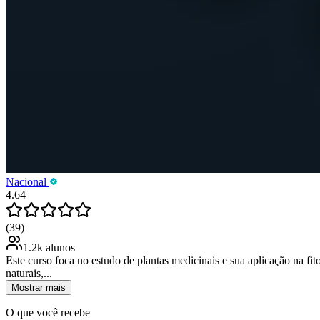
Nacional
4.64
(39)
1.2k alunos
Este curso foca no estudo de plantas medicinais e sua aplicação na fit
naturais,...
Mostrar mais
O que você recebe