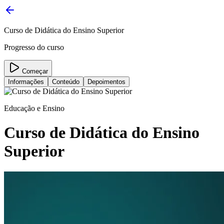
Curso de Didática do Ensino Superior
Progresso do curso
Começar
Informações
Conteúdo
Depoimentos
Educação e Ensino
Curso de Didática do Ensino
Superior