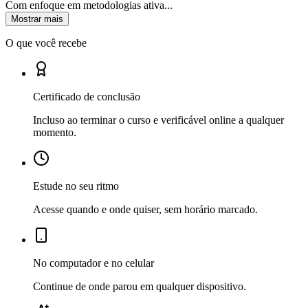
Com enfoque em metodologias ativa...
Mostrar mais
O que você recebe
Certificado de conclusão
Incluso ao terminar o curso e verificável online a qualquer
momento.
Estude no seu ritmo
Acesse quando e onde quiser, sem horário marcado.
No computador e no celular
Continue de onde parou em qualquer dispositivo.