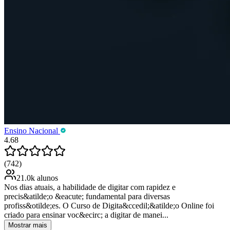
Ensino Nacional
4.68
(742)
21.0k alunos
Nos dias atuais, a habilidade de digitar com rapidez e
precis&atilde;o &eacute; fundamental para diversas
profiss&otilde;es. O Curso de Digita&ccedil;&atilde;o Online foi
criado para ensinar voc&ecirc; a digitar de manei...
Mostrar mais