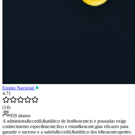
Ensino Nacional
4.71
(14)
959 alunos
A administra&ccedil;&atilde;o de hot&eacute;is e pousadas exige
conhecimento espec&iacute;fico e estrat&eacute;gias eficazes para
garantir o sucesso e a satisfa&ccedil;&atilde;o dos h&oacute;spedes.