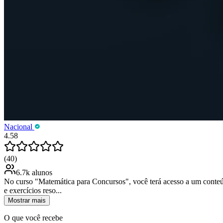
Nacional
4.58
(40)
6.7k alunos
No curso "Matemática para Concursos", você terá acesso a um conteúd
e exercícios reso...
Mostrar mais
O que você recebe