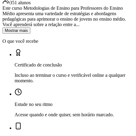
351 alunos
Este curso Metodologias de Ensino para Professores do Ensino
Médio apresenta uma variedade de estratégias e abordagens
pedagógicas para aprimorar o ensino de jovens no ensino médio.
Você aprenderá sobre a relação entre a...
Mostrar mais
O que você recebe
Certificado de conclusão
Incluso ao terminar o curso e verificável online a qualquer
momento.
Estude no seu ritmo
Acesse quando e onde quiser, sem horário marcado.