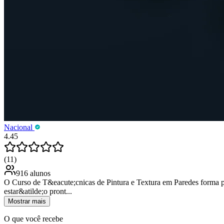
Nacional
4.45
(11)
916 alunos
O Curso de T&eacute;cnicas de Pintura e Textura em Paredes forma pr
estar&atilde;o pront...
Mostrar mais
O que você recebe