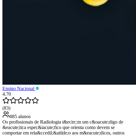
Ensino Nacional
4.70
(83)
885 alunos
Os profissionais de Radiologia t&ecirc;m um c&oacute;digo de
&eacute;tica espec&iacute;fico que orienta como devem se
comportar em rela&ccedil;&atilde;o aos m&eacute;dicos, outros