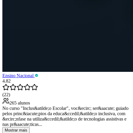
Ensino Nacional
4.82
(22)
265 alunos
No curso "Inclus&atilde;o Escolar", voc&ecirc; ser&aacute; guiado
pelos princ&iacute;pios da educa&ccedil;&atilde;o inclusiva, com
&ecirc;nfase na utiliza&ccedil;&atilde;o de tecnologias assistivas e
nas pr&aacute;ticas...
Mostrar mais