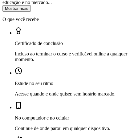
educação e no mercado...
Mostrar mais
O que você recebe
Certificado de conclusão
Incluso ao terminar o curso e verificável online a qualquer
momento.
Estude no seu ritmo
Acesse quando e onde quiser, sem horário marcado.
No computador e no celular
Continue de onde parou em qualquer dispositivo.