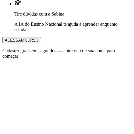
Tire dúvidas com a Sabina
A IA do Ensino Nacional te ajuda a aprender enquanto
estuda.
ACESSAR CURSO
Cadastro grátis em segundos — entre ou crie sua conta para
começar