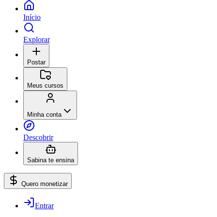
Início
Explorar
Postar
Meus cursos
Minha conta
Descobrir
Sabina te ensina
Quero monetizar
Entrar